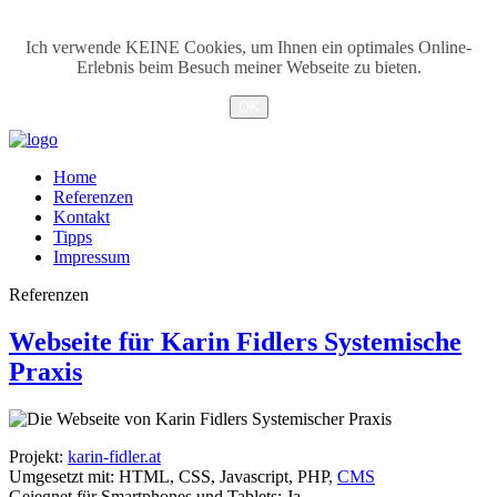
Ich verwende KEINE Cookies, um Ihnen ein optimales Online-
Erlebnis beim Besuch meiner Webseite zu bieten.
OK
Home
Referenzen
Kontakt
Tipps
Impressum
Referenzen
Webseite für Karin Fidlers Systemische
Praxis
Projekt:
karin-fidler.at
Umgesetzt mit: HTML, CSS, Javascript, PHP,
CMS
Geiegnet für Smartphones und Tablets: Ja